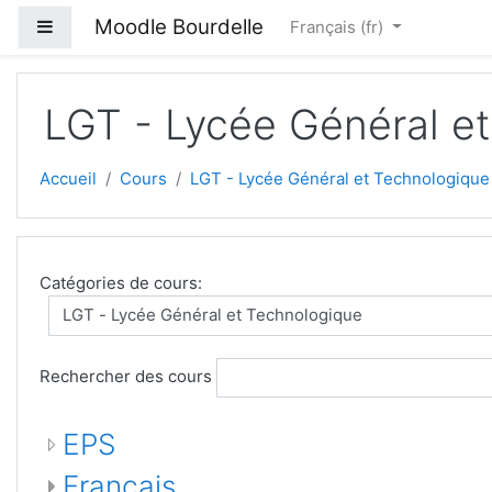
Passer au contenu principal
Moodle Bourdelle
Panneau latéral
Français ‎(fr)‎
LGT - Lycée Général e
Accueil
Cours
LGT - Lycée Général et Technologique
Catégories de cours:
Rechercher des cours
EPS
Français