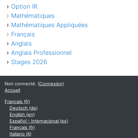
Option IR
Mathématiques
Mathématiques Appliquées
Français
Anglais
Anglais Professionnel
Stages 2026
Non connecté. (
Connexion
)
Accueil
Français ‎(fr)‎
Deutsch ‎(de)‎
English ‎(en)‎
Español - Internacional ‎(es)‎
Français ‎(fr)‎
Italiano ‎(it)‎