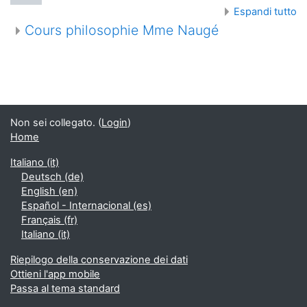
Espandi tutto
Cours philosophie Mme Naugé
Non sei collegato. (
Login
)
Home
Italiano ‎(it)‎
Deutsch ‎(de)‎
English ‎(en)‎
Español - Internacional ‎(es)‎
Français ‎(fr)‎
Italiano ‎(it)‎
Riepilogo della conservazione dei dati
Ottieni l'app mobile
Passa al tema standard