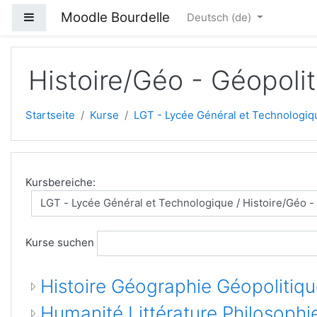
Zum Hauptinhalt
Moodle Bourdelle
Website-Übersicht
Deutsch ‎(de)‎
Histoire/Géo - Géopolit
Startseite
Kurse
LGT - Lycée Général et Technologiq
Kursbereiche:
Kurse suchen
Histoire Géographie Géopolitiq
Humanité Littérature Philosophi