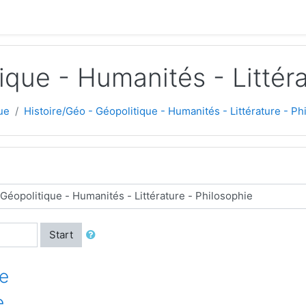
ique - Humanités - Littéra
ue
Histoire/Géo - Géopolitique - Humanités - Littérature - Ph
Start
ue
e